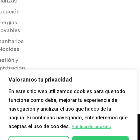
inanzas
ucación
nergías
novables
sanitarios
biocidas
stión y
nistración
ilidades
Valoramos tu privacidad
esariales
En este sitio web utilizamos cookies para que todo
gualdad
funcione como debe, mejorar tu experiencia de
navegación y analizar el uso que haces de la
página. Si continúas navegando, entenderemos que
aceptas el uso de cookies.
Política de cookies