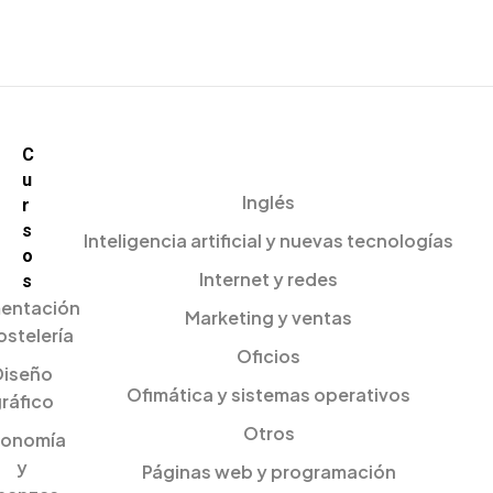
C
u
Inglés
r
s
Inteligencia artificial y nuevas tecnologías
o
Internet y redes
s
mentación
Marketing y ventas
ostelería
Oficios
Diseño
Ofimática y sistemas operativos
ráfico
Otros
onomía
y
Páginas web y programación