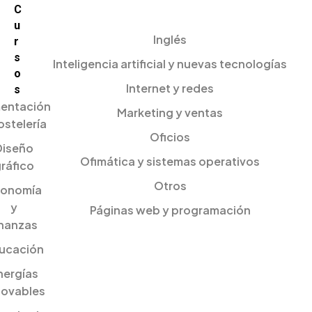
C
u
Inglés
r
s
Inteligencia artificial y nuevas tecnologías
o
Internet y redes
s
mentación
Marketing y ventas
ostelería
Oficios
Diseño
Ofimática y sistemas operativos
ráfico
Otros
onomía
y
Páginas web y programación
inanzas
ucación
nergías
novables