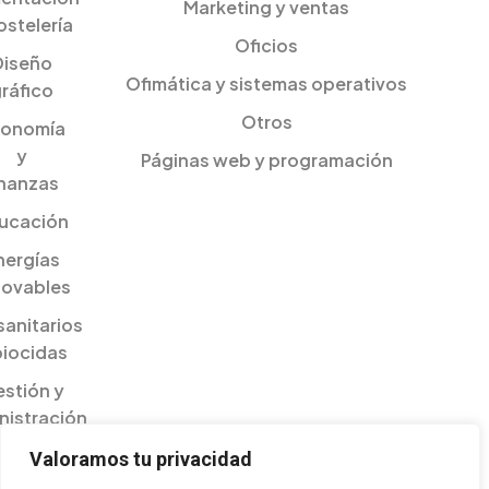
Marketing y ventas
ostelería
Oficios
Diseño
Ofimática y sistemas operativos
ráfico
Otros
onomía
y
Páginas web y programación
inanzas
ucación
nergías
novables
sanitarios
biocidas
stión y
nistración
ilidades
Valoramos tu privacidad
esariales