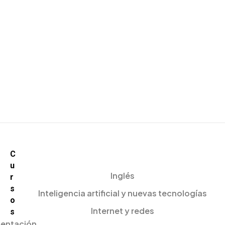
C
u
Inglés
r
s
Inteligencia artificial y nuevas tecnologías
o
Internet y redes
s
mentación