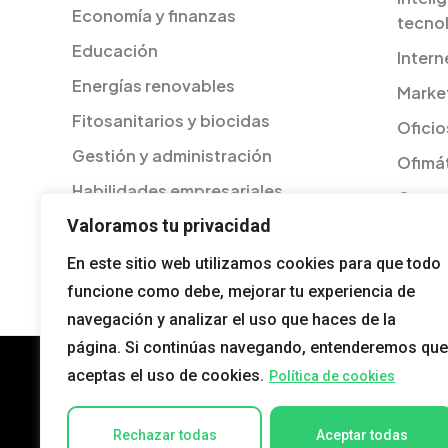
Economía y finanzas
tecno
Educación
Intern
Energías renovables
Market
Fitosanitarios y biocidas
Oficio
Gestión y administración
Ofimát
Habilidades empresariales
Otros
Igualdad
Valoramos tu privacidad
Págin
En este sitio web utilizamos cookies para que todo
funcione como debe, mejorar tu experiencia de
navegación y analizar el uso que haces de la
página. Si continúas navegando, entenderemos que
aceptas el uso de cookies.
Política de cookies
Rechazar todas
Aceptar todas