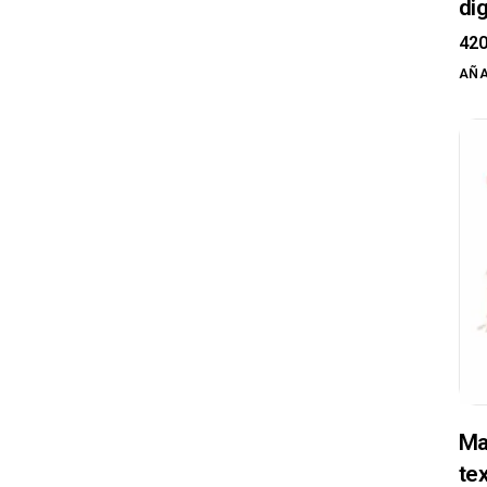
dig
42
AÑA
Ma
te