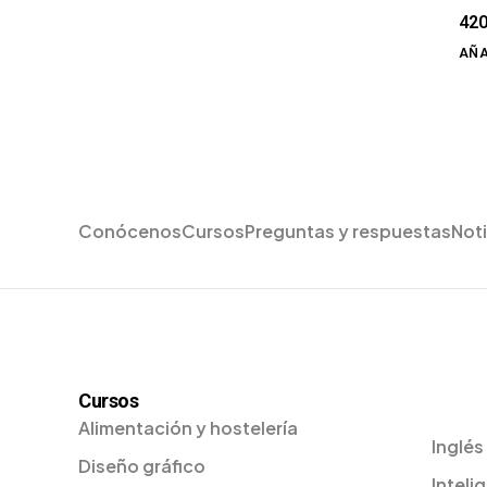
42
AÑA
Conócenos
Cursos
Preguntas y respuestas
Noti
Cursos
Alimentación y hostelería
Inglés
Diseño gráfico
Inteli