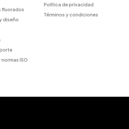
Política de privacidad
s fluorados
Términos y condiciones
y diseño
a
sporte
y normas ISO