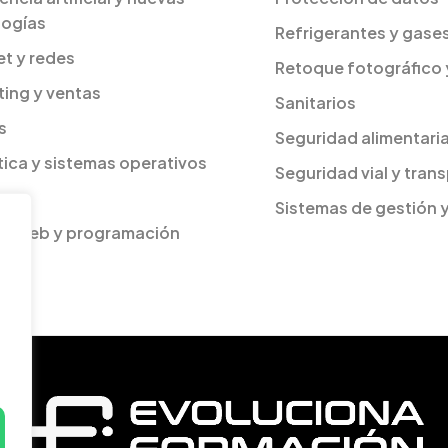
logías
Refrigerantes y gase
et y redes
Retoque fotográfico 
ing y ventas
Sanitarios
s
Seguridad alimentari
ica y sistemas operativos
Seguridad vial y tran
Sistemas de gestión 
as web y programación