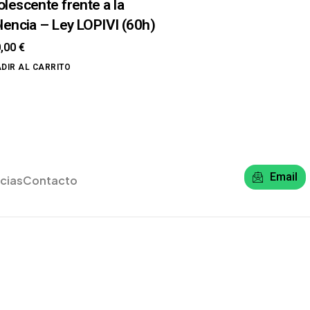
olescente frente a la
olencia – Ley LOPIVI (60h)
0,00
€
DIR AL CARRITO
Email
cias
Contacto