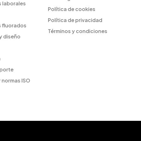
 laborales
Política de cookies
Política de privacidad
s fluorados
Términos y condiciones
y diseño
a
sporte
y normas ISO