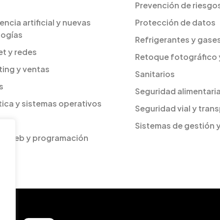
Prevención de riesgos
gencia artificial y nuevas
Protección de datos
logías
Refrigerantes y gase
et y redes
Retoque fotográfico 
ing y ventas
Sanitarios
s
Seguridad alimentari
ica y sistemas operativos
Seguridad vial y tran
Sistemas de gestión 
as web y programación