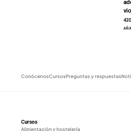
ad
vi
42
AÑA
Conócenos
Cursos
Preguntas y respuestas
Noti
Cursos
Alimentación y hostelería