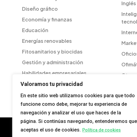
Inglés
Diseño gráfico
Inteli
Economía y finanzas
tecno
Educación
Intern
Energías renovables
Market
Fitosanitarios y biocidas
Oficio
Gestión y administración
Ofimát
Habilidades empresariales
Otros
Igualdad
Valoramos tu privacidad
Págin
En este sitio web utilizamos cookies para que todo
funcione como debe, mejorar tu experiencia de
navegación y analizar el uso que haces de la
página. Si continúas navegando, entenderemos que
aceptas el uso de cookies.
Política de cookies