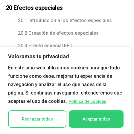
20 Efectos especiales
20.1 Introducción a los efectos especiales
20.2 Creación de efectos especiales
20.3 Efecto especial FFD
Valoramos tu privacidad
20.4 Onda (Wave)
En este sitio web utilizamos cookies para que todo
20.5 Rizo (Ripple)
funcione como debe, mejorar tu experiencia de
20.6 Desplazar (Displace)
navegación y analizar el uso que haces de la
página. Si continúas navegando, entenderemos que
20.7 Conformar (Conform)
aceptas el uso de cookies.
Política de cookies
20.8 Bomba (Bomb)
Rechazar todas
Aceptar todas
20.9 Empujar (Push)
20.10 Motor