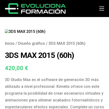
Inicio
Conócenos
Cursos
Inicio
/
Diseño gráfico
/ 3DS MAX 2015 (60h)
Preguntas y respuestas
3DS MAX 2015 (60h)
Noticias
420,00
€
Contacto
Acceder
3D Studio Max es el software de generación 3D más
utilizado a nivel profesional. Kimetix ofrece con este
programa la posibilidad de crear escenarios virtuales y
animaciones para obtener acabados fotorrealísticos y
espectaculares efectos especiales. Complete un curso