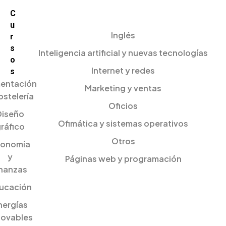
C
u
Inglés
r
s
Inteligencia artificial y nuevas tecnologías
o
Internet y redes
s
mentación
Marketing y ventas
ostelería
Oficios
Diseño
Ofimática y sistemas operativos
ráfico
Otros
onomía
y
Páginas web y programación
inanzas
ucación
nergías
novables