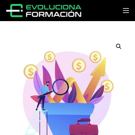
Inicio
Conócenos
Cursos
Preguntas y respuestas
Noticias
Contacto
Acceder