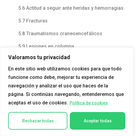
5.6 Actitud a seguir ante heridas y hemorragias
5.7 Fracturas
5.8 Traumatismos craneoencefálicos
5.9 Lesiones en columna
Valoramos tu privacidad
5.10 Quemaduras
En este sitio web utilizamos cookies para que todo
5.11 Lesiones oculares
funcione como debe, mejorar tu experiencia de
5.12 Intoxicaciones, mordeduras, picaduras y
navegación y analizar el uso que haces de la
lesiones por animales marinos
página. Si continúas navegando, entenderemos que
aceptas el uso de cookies.
Política de cookies
5.13 Plan de actuación
5.14 Cuestionario: Cuestionario final
Rechazar todas
Aceptar todas