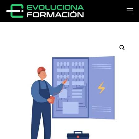
Inicio
Conócenos
Cursos
Preguntas y respuestas
Noticias
Contacto
Acceder