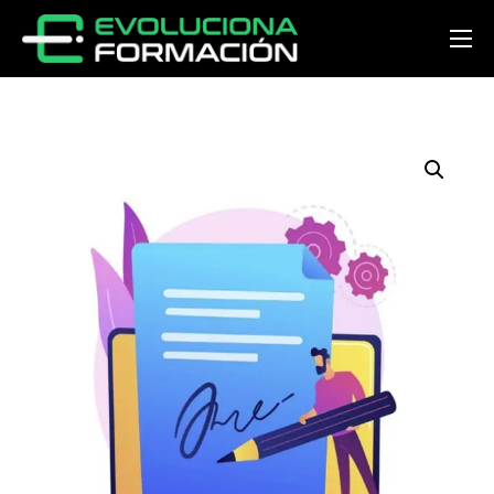
Inicio
Conócenos
Cursos
Preguntas y respuestas
Noticias
Contacto
Acceder