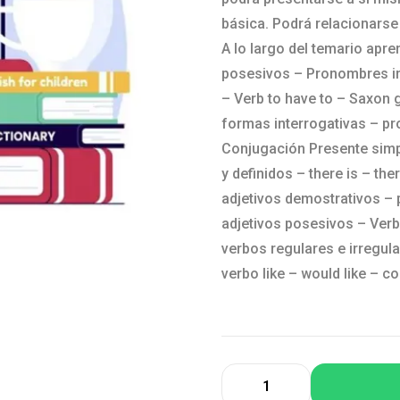
básica. Podrá relacionarse
A lo largo del temario apre
posesivos – Pronombres in
– Verb to have to – Saxon g
formas interrogativas – p
Conjugación Presente simpl
y definidos – there is – th
adjetivos demostrativos –
adjetivos posesivos – Verb
verbos regulares e irregul
verbo like – would like – c