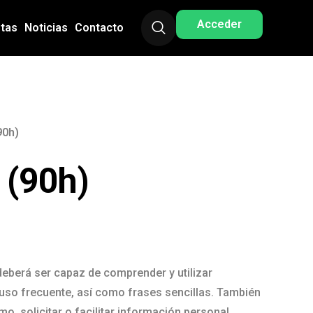
Acceder
stas
Noticias
Contacto
90h)
 (90h)
deberá ser capaz de comprender y utilizar
uso frecuente, así como frases sencillas. También
o, solicitar o facilitar información personal