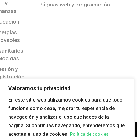
y
Páginas web y programación
inanzas
ucación
nergías
novables
sanitarios
biocidas
stión y
nistración
ilidades
Valoramos tu privacidad
esariales
En este sitio web utilizamos cookies para que todo
gualdad
funcione como debe, mejorar tu experiencia de
navegación y analizar el uso que haces de la
página. Si continúas navegando, entenderemos que
aceptas el uso de cookies.
Política de cookies