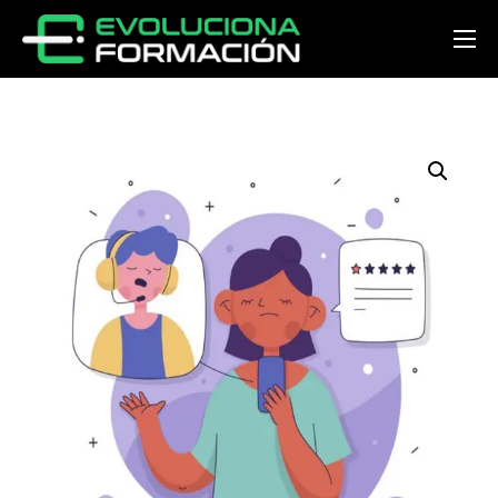
Inicio
Conócenos
Cursos
Preguntas y respuestas
Noticias
Contacto
Acceder