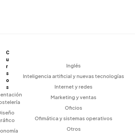
C
u
Inglés
r
s
Inteligencia artificial y nuevas tecnologías
o
Internet y redes
s
mentación
Marketing y ventas
ostelería
Oficios
Diseño
Ofimática y sistemas operativos
ráfico
Otros
onomía