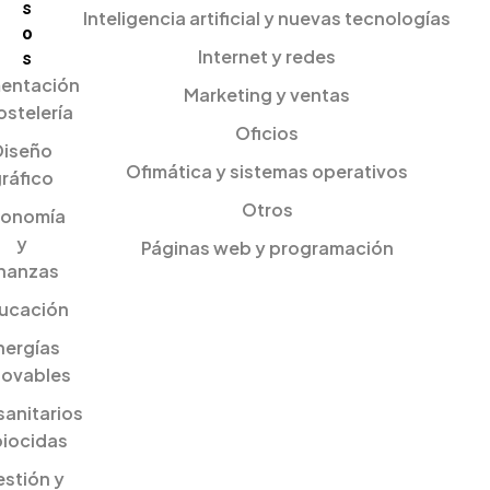
s
Inteligencia artificial y nuevas tecnologías
o
Internet y redes
s
mentación
Marketing y ventas
ostelería
Oficios
Diseño
Ofimática y sistemas operativos
ráfico
Otros
onomía
y
Páginas web y programación
inanzas
ucación
nergías
novables
sanitarios
biocidas
stión y