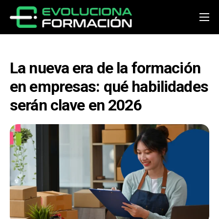
Inicio
Conócenos
La nueva era de la formación
Cursos
en empresas: qué habilidades
Preguntas y respuestas
serán clave en 2026
Noticias
Contacto
Acceder