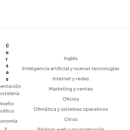
C
u
Inglés
r
s
Inteligencia artificial y nuevas tecnologías
o
Internet y redes
s
mentación
Marketing y ventas
ostelería
Oficios
Diseño
Ofimática y sistemas operativos
ráfico
Otros
onomía
y
Páginas web y programación