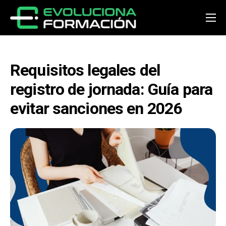
Inicio
Conócenos
Requisitos legales del
Cursos
registro de jornada: Guía para
Preguntas y respuestas
evitar sanciones en 2026
Noticias
Contacto
Acceder