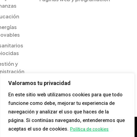
inanzas
ucación
nergías
novables
sanitarios
biocidas
stión y
nistración
ilidades
Valoramos tu privacidad
esariales
En este sitio web utilizamos cookies para que todo
gualdad
funcione como debe, mejorar tu experiencia de
navegación y analizar el uso que haces de la
página. Si continúas navegando, entenderemos que
aceptas el uso de cookies.
Política de cookies