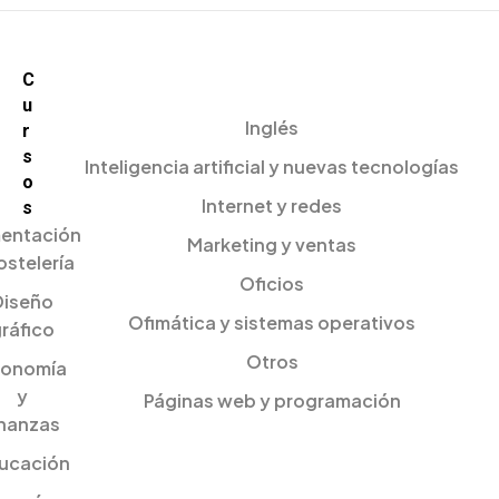
C
u
Inglés
r
s
Inteligencia artificial y nuevas tecnologías
o
Internet y redes
s
mentación
Marketing y ventas
ostelería
Oficios
Diseño
Ofimática y sistemas operativos
ráfico
Otros
onomía
y
Páginas web y programación
inanzas
ucación