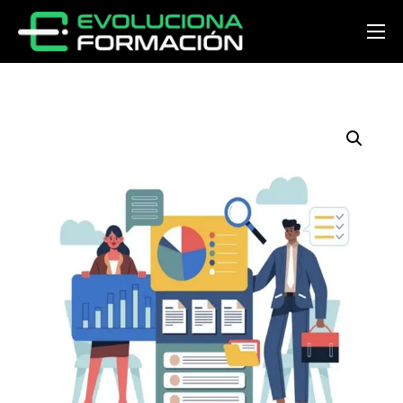
Inicio
Conócenos
Cursos
Preguntas y respuestas
Noticias
Contacto
Acceder