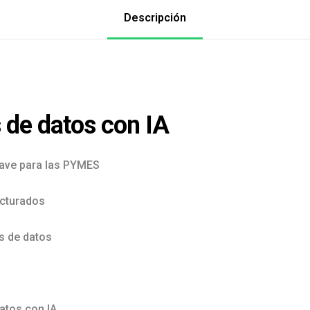
Descripción
s de datos con IA
clave para las PYMES
ucturados
s de datos
datos con IA