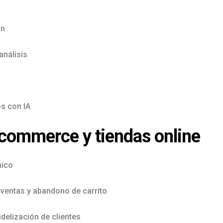
ón
análisis
s
os con IA
-commerce y tiendas online
nico
 ventas y abandono de carrito
idelización de clientes