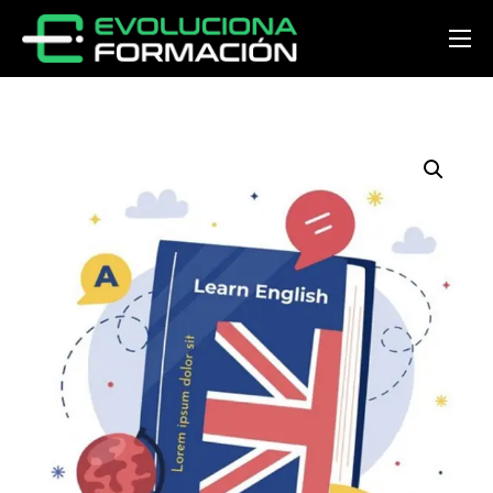
Inicio
Conócenos
Cursos
Preguntas y respuestas
Noticias
Contacto
Acceder