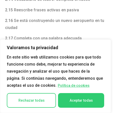
2.15
Reescribe frases activas en pasiva
2.16
Se está construyendo un nuevo aeropuerto en tu
ciudad
2.17
Completa con una palabra adecuada
Valoramos tu privacidad
2.18
Elige la preposición correcta para el
phrasal verb
En este sitio web utilizamos cookies para que todo
2.19
Reescribe el texto usando voz pasiva
funcione como debe, mejorar tu experiencia de
2.20
Cuestionario: Objetivos didácticos – Unidad 2
navegación y analizar el uso que haces de la
página. Si continúas navegando, entenderemos que
3. Oraciones de relativo definidas y no definidas
aceptas el uso de cookies.
Política de cookies
+ all y whole
Rechazar todas
Aceptar todas
3.1
Completa las frases
3.2
Completa la postal con palabras de la lista