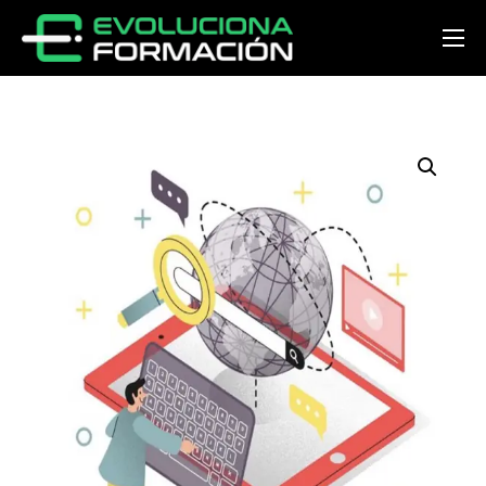
Inicio
Conócenos
Cursos
Preguntas y respuestas
Noticias
Contacto
Acceder