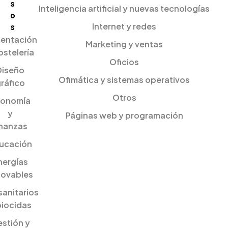
s
Inteligencia artificial y nuevas tecnologías
o
Internet y redes
s
mentación
Marketing y ventas
ostelería
Oficios
Diseño
Ofimática y sistemas operativos
ráfico
Otros
onomía
y
Páginas web y programación
inanzas
ucación
nergías
novables
sanitarios
biocidas
stión y