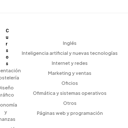
C
u
Inglés
r
s
Inteligencia artificial y nuevas tecnologías
o
Internet y redes
s
mentación
Marketing y ventas
ostelería
Oficios
Diseño
Ofimática y sistemas operativos
ráfico
Otros
onomía
y
Páginas web y programación
inanzas