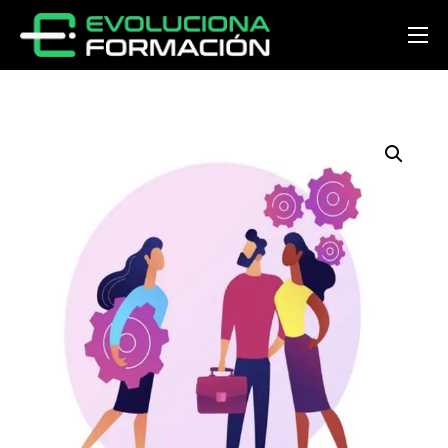
Inicio
Conócenos
Cursos
Preguntas y respuestas
Noticias
Contacto
Acceder