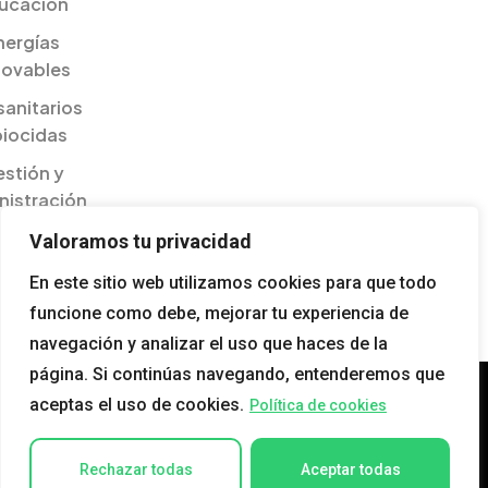
ucación
nergías
novables
sanitarios
biocidas
stión y
nistración
ilidades
Valoramos tu privacidad
esariales
En este sitio web utilizamos cookies para que todo
gualdad
funcione como debe, mejorar tu experiencia de
navegación y analizar el uso que haces de la
página. Si continúas navegando, entenderemos que
aceptas el uso de cookies.
Política de cookies
Rechazar todas
Aceptar todas